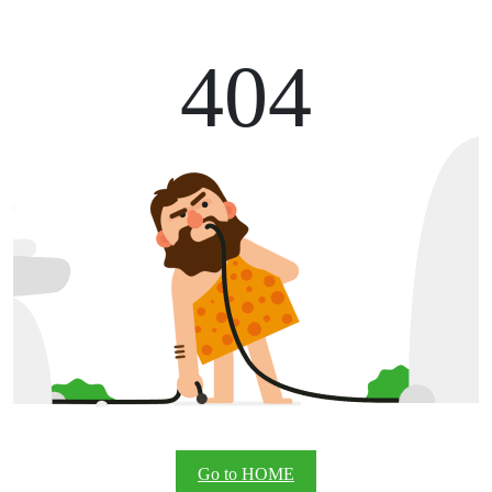
404
Go to HOME