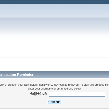
entication Reminder
you've forgotten your login details, don't worry, they can be retrieved. To start this process pl
enter your username or email address below.
ชื่อผู้ใช้/อีเมล์: