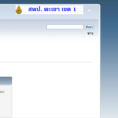
ข่าว:
ease