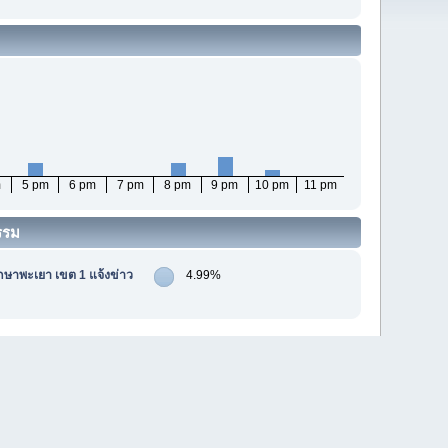
m
5 pm
6 pm
7 pm
8 pm
9 pm
10 pm
11 pm
รรม
กษาพะเยา เขต 1 แจ้งข่าว
4.99%