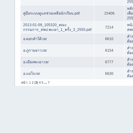
25
หลั
คู่มือระบบดูแลช่วยเหลือนักเรียน.pdf
15406
เพื
25
2013-01-09_105320_คณะ
หนั
7214
กรรมการ_สพป.พะเยา_1_ครั้ง_3_2555.pdf
สพป
สำร
อ.ดอกคำใต้.rar
6610
ต้อ
สำร
อ.ภูกามยาว.rar
6154
ต้อ
สำร
อ.เมืองพะเยา.rar
6777
ต้อ
สำร
อ.แม่ใจ.rar
6630
ต้อ
หน้า:
1
2
[
3
]
4
5
...
7