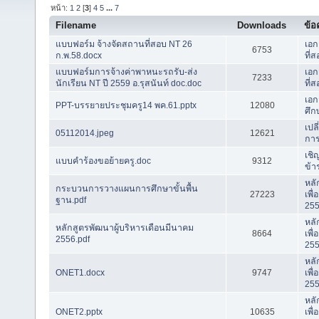
หน้า:
1
2
[
3
]
4
5
...
7
Filename
Downloads
ข้
แบบฟอร์ม จ้างจัดสถานที่สอบ NT 26
เอก
6753
ก.พ.58.docx
ที่
แบบฟอร์มการจ้างค่าพาหนะรถรับ-ส่ง
เอก
7233
นักเรียน NT ปี 2559 อ.รุสนันท์ doc.doc
ที่
เอก
PPT-บรรยายประชุมครู14 พค.61.pptx
12080
ศึก
เปล
05112014.jpeg
12621
การ
เชิ
แบบคำร้องขอย้ายครู.doc
9312
ข้า
หลั
กระบวนการวางแผนการศึกษาขั้นพื้น
27223
เพื
ฐาน.pdf
25
หลั
หลักสูตรพัฒนาผู้บริหารเดือนมีนาคม
8664
เพื
2556.pdf
25
หลั
ONET1.docx
9747
เพื
25
หลั
ONET2.pptx
10635
เพื