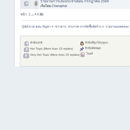
รายงานการเงินประจำเดือน กรกฎาคม 2569
เริ่มโดย
Chanaphat
หน้า:
1
...
4
5
[
6
]
Q&A ถาม-ตอบ ปัญหา
»
ข่าวสาร, ประกาศ การจัดซื้อจัดจ้าง
»
รายงานงบทดลอง
หัวข้อปกติ
หัวข้อที่ถูกใส่กุญแจ
หัวข้อติดหมุด
Hot Topic (More than 15 replies)
โพลล์
Very Hot Topic (More than 25 replies)