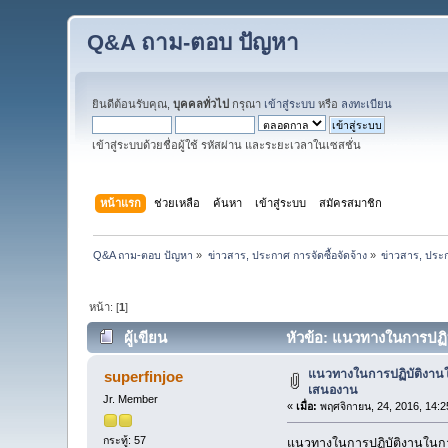
Q&A ถาม-ตอบ ปัญหา
ยินดีต้อนรับคุณ,
บุคคลทั่วไป
กรุณา
เข้าสู่ระบบ
หรือ
ลงทะเบียน
เข้าสู่ระบบด้วยชื่อผู้ใช้ รหัสผ่าน และระยะเวลาในเซสชั่น
หน้าแรก
ช่วยเหลือ
ค้นหา
เข้าสู่ระบบ
สมัครสมาชิก
Q&A ถาม-ตอบ ปัญหา
»
ข่าวสาร, ประกาศ การจัดซื้อจัดจ้าง
»
ข่าวสาร, ประก
หน้า: [
1
]
ผู้เขียน
หัวข้อ: แนวทางในการปฏิบ
แนวทางในการปฏิบัติงานใ
superfinjoe
เสนองาน
Jr. Member
«
เมื่อ:
พฤศจิกายน, 24, 2016, 14:2
กระทู้: 57
แนวทางในการปฏิบัติงานในการ