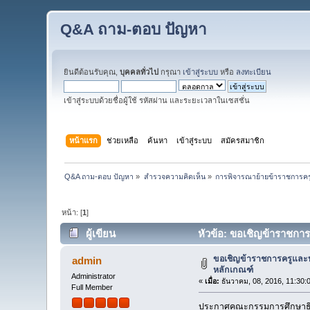
Q&A ถาม-ตอบ ปัญหา
ยินดีต้อนรับคุณ,
บุคคลทั่วไป
กรุณา
เข้าสู่ระบบ
หรือ
ลงทะเบียน
เข้าสู่ระบบด้วยชื่อผู้ใช้ รหัสผ่าน และระยะเวลาในเซสชั่น
หน้าแรก
ช่วยเหลือ
ค้นหา
เข้าสู่ระบบ
สมัครสมาชิก
Q&A ถาม-ตอบ ปัญหา
»
สำรวจความคิดเห็น
»
การพิจารณาย้ายข้าราชการค
หน้า: [
1
]
ผู้เขียน
หัวข้อ: ขอเชิญข้าราชกา
ขอเชิญข้าราชการครูและ
admin
หลักเกณฑ์
Administrator
«
เมื่อ:
ธันวาคม, 08, 2016, 11:30:
Full Member
ประกาศคณะกรรมการศึกษาธิก