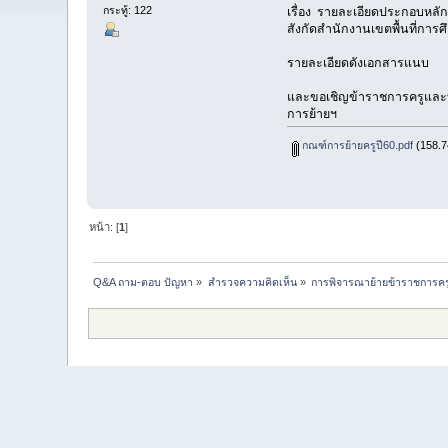
กระทู้: 122
เรื่อง รายละเอียดประกอบหล
สังกัดสำนักงานเขตพื้นที่กา
รายละเอียดดังเอกสารแนบ
และขอเชิญข้าราชการครูและบ
การย้ายฯ
กณฑ์การย้ายครูปี60.pdf
(158.74
หน้า: [
1
]
Q&A ถาม-ตอบ ปัญหา
»
สำรวจความคิดเห็น
»
การพิจารณาย้ายข้าราชการค