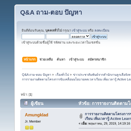
Q&A ถาม-ตอบ ปัญหา
ยินดีต้อนรับคุณ,
บุคคลทั่วไป
กรุณา
เข้าสู่ระบบ
หรือ
ลงทะเบียน
เข้าสู่ระบบด้วยชื่อผู้ใช้ รหัสผ่าน และระยะเวลาในเซสชั่น
หน้าแรก
ช่วยเหลือ
ค้นหา
เข้าสู่ระบบ
สมัครสมาชิก
Q&A ถาม-ตอบ ปัญหา
»
เรื่องทั่วไป
»
ข่าวประชาสัมพันธ์จากสำนักงานลูกเสือจัง
การรายงานติดตามโครงการขับเคลื่อนนโยบายลดเวลาเรียน เพิ่มเวลารู้:Active Le
หน้า: [
1
]
ผู้เขียน
หัวข้อ: การรายงานติดตามโค
(อ่าน 88766 ครั้ง)
การรายงานติดตามโครงการข
Amungklad
เรียน เพิ่มเวลารู้:Active Lear
Jr. Member
«
เมื่อ:
พฤษภาคม, 29, 2019, 14:19:16