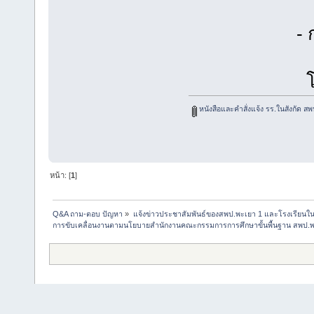
- กลุ่มนิเ
โทร. 054-
หนังสือและคำสั่งแจ้ง รร.ในสังกัด ส
หน้า: [
1
]
Q&A ถาม-ตอบ ปัญหา
»
แจ้งข่าวประชาสัมพันธ์ของสพป.พะเยา 1 และโรงเรียนในส
การขับเคลื่อนงานตามนโยบายสำนักงานคณะกรรมการการศึกษาขั้นพื้นฐาน สพป.พ