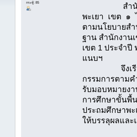
กระทู้: 85
สำนักงานเข
พะเยา เขต ๑ ไ
ตามนโยบายสำน
ฐาน สำนักงานเ
เขต 1 ประจำปี 
แนบฯ
จึงเรียนมา
กรรมการตามคำสั่
รับมอบหมายง
การศึกษาขั้นพื
ประถมศึกษาพะเ
ให้บรรลุผลและ
..