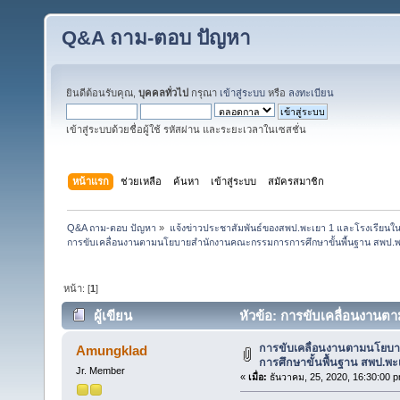
Q&A ถาม-ตอบ ปัญหา
ยินดีต้อนรับคุณ,
บุคคลทั่วไป
กรุณา
เข้าสู่ระบบ
หรือ
ลงทะเบียน
เข้าสู่ระบบด้วยชื่อผู้ใช้ รหัสผ่าน และระยะเวลาในเซสชั่น
หน้าแรก
ช่วยเหลือ
ค้นหา
เข้าสู่ระบบ
สมัครสมาชิก
Q&A ถาม-ตอบ ปัญหา
»
แจ้งข่าวประชาสัมพันธ์ของสพป.พะเยา 1 และโรงเรียนในส
การขับเคลื่อนงานตามนโยบายสำนักงานคณะกรรมการการศึกษาขั้นพื้นฐาน สพป.พ
หน้า: [
1
]
ผู้เขียน
หัวข้อ: การขับเคลื่อนงาน
1 (อ่าน 87040 ครั้ง)
การขับเคลื่อนงานตามนโย
Amungklad
การศึกษาขั้นพื้นฐาน สพป.พะ
Jr. Member
«
เมื่อ:
ธันวาคม, 25, 2020, 16:30:00 