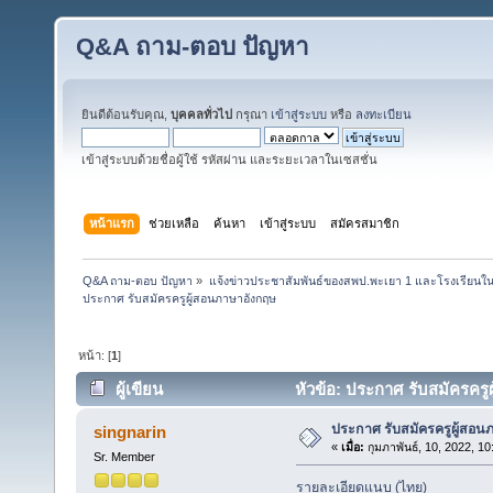
Q&A ถาม-ตอบ ปัญหา
ยินดีต้อนรับคุณ,
บุคคลทั่วไป
กรุณา
เข้าสู่ระบบ
หรือ
ลงทะเบียน
เข้าสู่ระบบด้วยชื่อผู้ใช้ รหัสผ่าน และระยะเวลาในเซสชั่น
หน้าแรก
ช่วยเหลือ
ค้นหา
เข้าสู่ระบบ
สมัครสมาชิก
Q&A ถาม-ตอบ ปัญหา
»
แจ้งข่าวประชาสัมพันธ์ของสพป.พะเยา 1 และโรงเรียนในส
ประกาศ รับสมัครครูผู้สอนภาษาอังกฤษ
หน้า: [
1
]
ผู้เขียน
หัวข้อ: ประกาศ รับสมัครครูผ
ประกาศ รับสมัครครูผู้สอน
singnarin
«
เมื่อ:
กุมภาพันธ์, 10, 2022, 1
Sr. Member
รายละเอียดแนบ (ไทย)