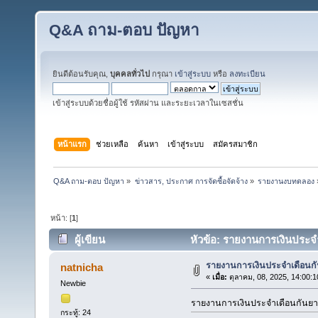
Q&A ถาม-ตอบ ปัญหา
ยินดีต้อนรับคุณ,
บุคคลทั่วไป
กรุณา
เข้าสู่ระบบ
หรือ
ลงทะเบียน
เข้าสู่ระบบด้วยชื่อผู้ใช้ รหัสผ่าน และระยะเวลาในเซสชั่น
หน้าแรก
ช่วยเหลือ
ค้นหา
เข้าสู่ระบบ
สมัครสมาชิก
Q&A ถาม-ตอบ ปัญหา
»
ข่าวสาร, ประกาศ การจัดซื้อจัดจ้าง
»
รายงานงบทดลอง
หน้า: [
1
]
ผู้เขียน
หัวข้อ: รายงานการเงินประจำ
รายงานการเงินประจำเดือนก
natnicha
«
เมื่อ:
ตุลาคม, 08, 2025, 14:00:
Newbie
รายงานการเงินประจำเดือนกันย
กระทู้: 24