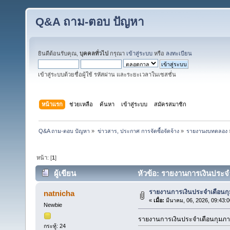
Q&A ถาม-ตอบ ปัญหา
ยินดีต้อนรับคุณ,
บุคคลทั่วไป
กรุณา
เข้าสู่ระบบ
หรือ
ลงทะเบียน
เข้าสู่ระบบด้วยชื่อผู้ใช้ รหัสผ่าน และระยะเวลาในเซสชั่น
หน้าแรก
ช่วยเหลือ
ค้นหา
เข้าสู่ระบบ
สมัครสมาชิก
Q&A ถาม-ตอบ ปัญหา
»
ข่าวสาร, ประกาศ การจัดซื้อจัดจ้าง
»
รายงานงบทดลอง
หน้า: [
1
]
ผู้เขียน
หัวข้อ: รายงานการเงินประจำ
รายงานการเงินประจำเดือนกุ
natnicha
«
เมื่อ:
มีนาคม, 06, 2026, 09:43:
Newbie
รายงานการเงินประจำเดือนกุมภา
กระทู้: 24