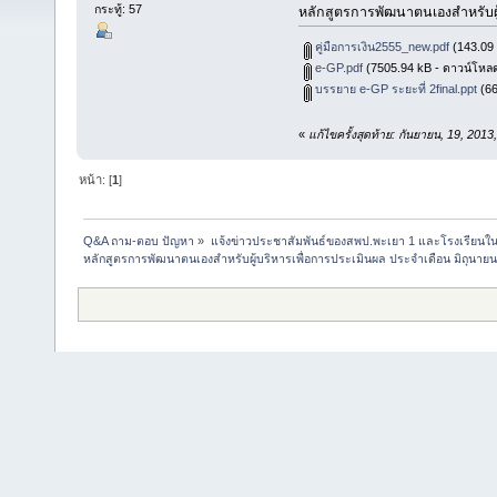
กระทู้: 57
หลักสูตรการพัฒนาตนเองสำหรับผู
คู่มือการเงิน2555_new.pdf
(143.09 
e-GP.pdf
(7505.94 kB - ดาวน์โหลด 
บรรยาย e-GP ระยะที่ 2final.ppt
(66
«
แก้ไขครั้งสุดท้าย: กันยายน, 19, 201
หน้า: [
1
]
Q&A ถาม-ตอบ ปัญหา
»
แจ้งข่าวประชาสัมพันธ์ของสพป.พะเยา 1 และโรงเรียนในส
หลักสูตรการพัฒนาตนเองสำหรับผู้บริหารเพื่อการประเมินผล ประจำเดือน มิถุนาย