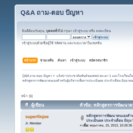
Q&A ถาม-ตอบ ปัญหา
ยินดีต้อนรับคุณ,
บุคคลทั่วไป
กรุณา
เข้าสู่ระบบ
หรือ
ลงทะเบียน
เข้าสู่ระบบด้วยชื่อผู้ใช้ รหัสผ่าน และระยะเวลาในเซสชั่น
หน้าแรก
ช่วยเหลือ
ค้นหา
เข้าสู่ระบบ
สมัครสมาชิก
Q&A ถาม-ตอบ ปัญหา
»
แจ้งข่าวประชาสัมพันธ์ของสพป.พะเยา 1 และโรงเรียนในส
หลักสูตรการพัฒนาตนเองสำหรับผู้บริหารเพื่อการประเมินผล ประจำเดือน มิถุนาย
หน้า: [
1
]
ผู้เขียน
หัวข้อ: หลักสูตรการพัฒนาตน
(อ่าน 55420 ครั้ง)
หลักสูตรการพัฒนาตนเองสำหรั
superfinjoe
ประเมินผล ประจำเดือน มิถุ
Jr. Member
«
เมื่อ:
พฤษภาคม, 15, 2013, 10:26:36